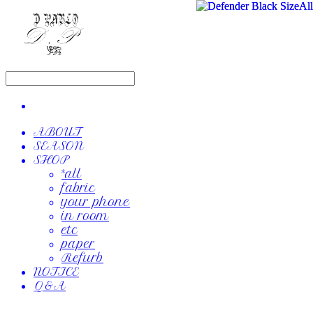
ABOUT
SEASON
SHOP
*all
fabric
your phone
in room
etc
paper
Refurb
NOTICE
Q&A