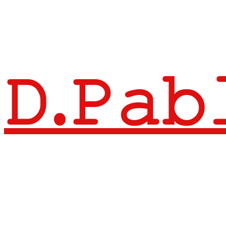
𝙳.𝙿𝚊𝚋