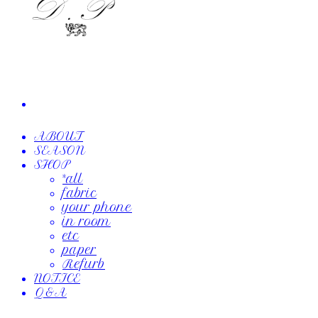
ABOUT
SEASON
SHOP
*all
fabric
your phone
in room
etc
paper
Refurb
NOTICE
Q&A