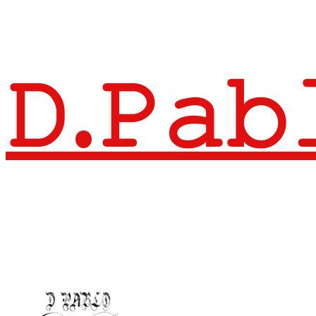
𝙳.𝙿𝚊𝚋