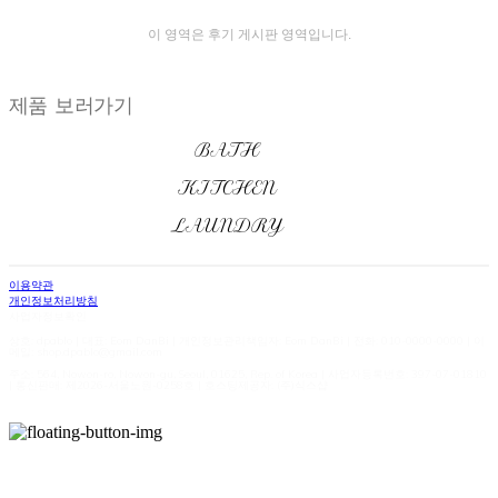
이 영역은 후기 게시판 영역입니다.
제품 보러가기
BATH
KITCHEN
LAUNDRY
이용약관
개인정보처리방침
사업자정보확인
상호: dpablo | 대표: Eom DanBi | 개인정보관리책임자: Eom DanBi | 전화: 010-0000-0000 | 이
메일: shop.dpablo@gmail.com
주소: 564, Nowon-ro, Nowon-gu, Seoul, 01625, Rep. of Korea | 사업자등록번호:
397-07-01810
| 통신판매:
제2026-서울노원-0258호
| 호스팅제공자: (주)식스샵