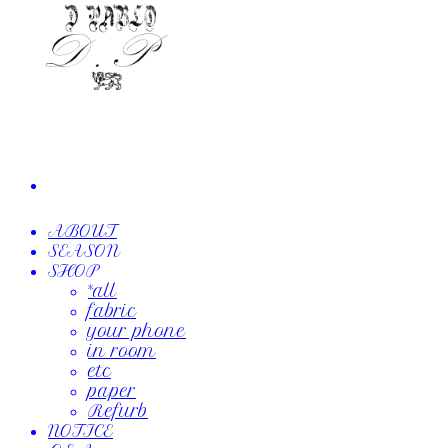
ABOUT
SEASON
SHOP
*all
fabric
your phone
in room
etc
paper
Refurb
NOTICE