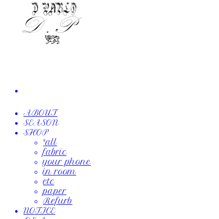
ABOUT
SEASON
SHOP
*all
fabric
your phone
in room
etc
paper
Refurb
NOTICE