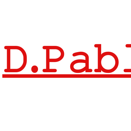
𝙳.𝙿𝚊𝚋