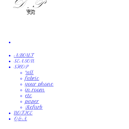
ABOUT
SEASON
SHOP
*all
fabric
your phone
in room
etc
paper
Refurb
NOTICE
Q&A