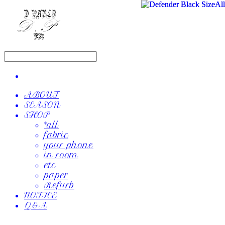
ABOUT
SEASON
SHOP
*all
fabric
your phone
in room
etc
paper
Refurb
NOTICE
Q&A