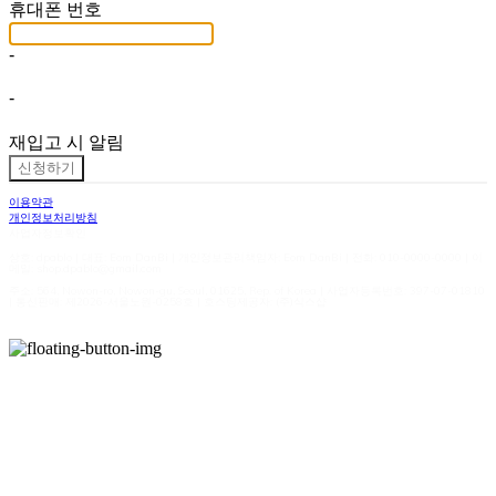
휴대폰 번호
-
-
재입고 시 알림
신청하기
이용약관
개인정보처리방침
사업자정보확인
상호: dpablo | 대표: Eom DanBi | 개인정보관리책임자: Eom DanBi | 전화: 010-0000-0000 | 이
메일: shop.dpablo@gmail.com
주소: 564, Nowon-ro, Nowon-gu, Seoul, 01625, Rep. of Korea | 사업자등록번호:
397-07-01810
| 통신판매:
제2026-서울노원-0258호
| 호스팅제공자: (주)식스샵