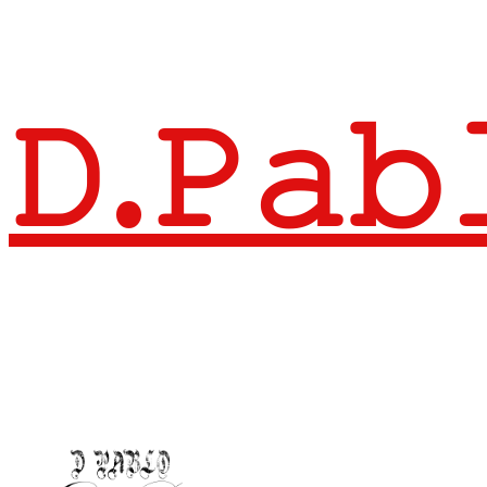
𝙳.𝙿𝚊𝚋