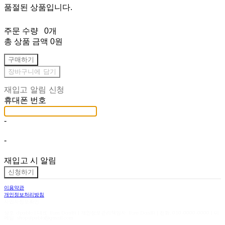
품절된 상품입니다.
주문 수량
0개
총 상품 금액
0원
구매하기
장바구니에 담기
재입고 알림 신청
휴대폰 번호
-
-
재입고 시 알림
신청하기
이용약관
개인정보처리방침
사업자정보확인
상호: dpablo | 대표: Eom DanBi | 개인정보관리책임자: Eom DanBi | 전화: 010-0000-0000 | 이
메일: shop.dpablo@gmail.com