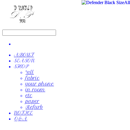
ABOUT
SEASON
SHOP
*all
fabric
your phone
in room
etc
paper
Refurb
NOTICE
Q&A