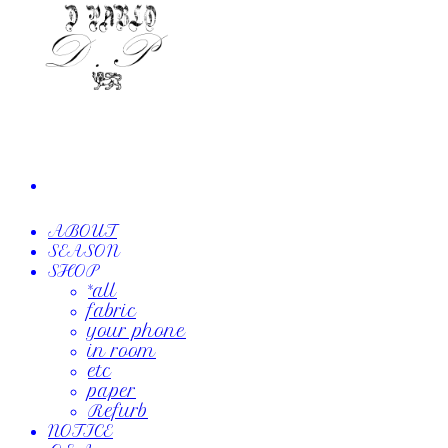
ABOUT
SEASON
SHOP
*all
fabric
your phone
in room
etc
paper
Refurb
NOTICE