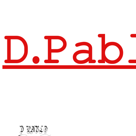
𝙳.𝙿𝚊𝚋