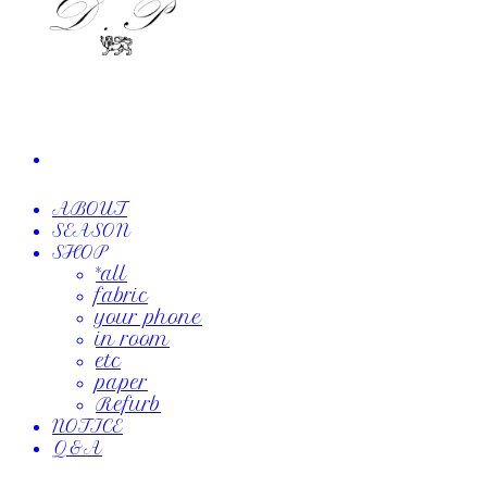
ABOUT
SEASON
SHOP
*all
fabric
your phone
in room
etc
paper
Refurb
NOTICE
Q&A