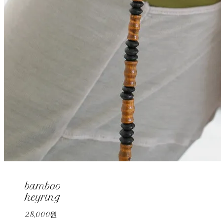
bamboo
keyring
28,000원