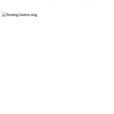
주소: 564, Nowon-ro, Nowon-gu, Seoul, 01625, Rep. of Korea | 사업자등록번호:
397-07-01810
| 통신판매:
제2026-서울노원-0258호
| 호스팅제공자: (주)식스샵