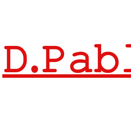
𝙳.𝙿𝚊𝚋