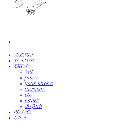
ABOUT
SEASON
SHOP
*all
fabric
your phone
in room
etc
paper
Refurb
NOTICE
Q&A