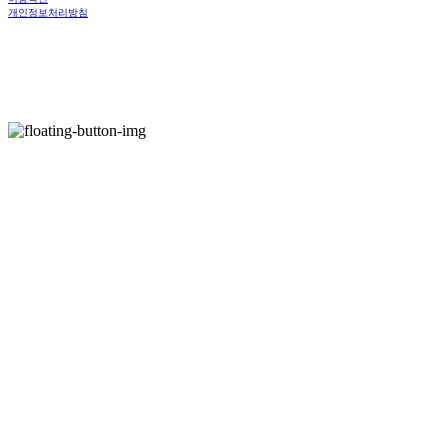
개인정보처리방침
사업자정보확인
상호: dpablo | 대표: Eom DanBi | 개인정보관리책임자: Eom DanBi | 전화: 010-0000-0000 | 이
메일: shop.dpablo@gmail.com
주소: 564, Nowon-ro, Nowon-gu, Seoul, 01625, Rep. of Korea | 사업자등록번호:
397-07-01810
| 통신판매:
제2026-서울노원-0258호
| 호스팅제공자: (주)식스샵