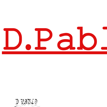
𝙳.𝙿𝚊𝚋