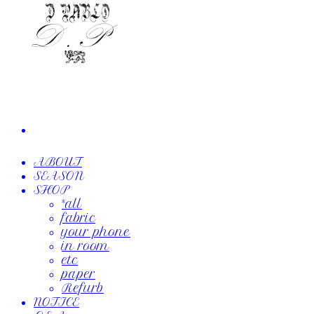
ABOUT
SEASON
SHOP
*all
fabric
your phone
in room
etc
paper
Refurb
NOTICE