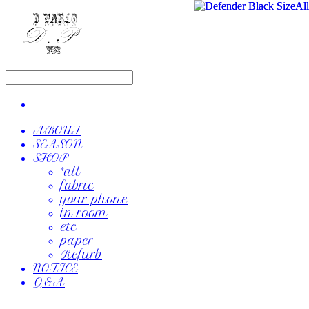
ABOUT
SEASON
SHOP
*all
fabric
your phone
in room
etc
paper
Refurb
NOTICE
Q&A