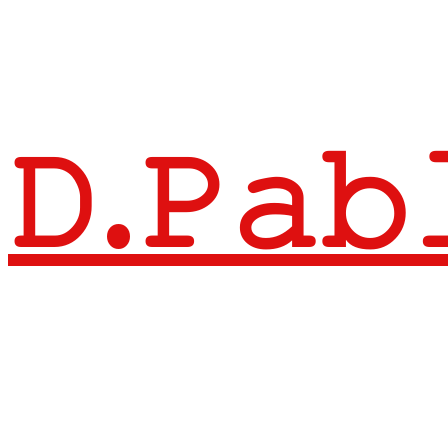
𝙳.𝙿𝚊𝚋