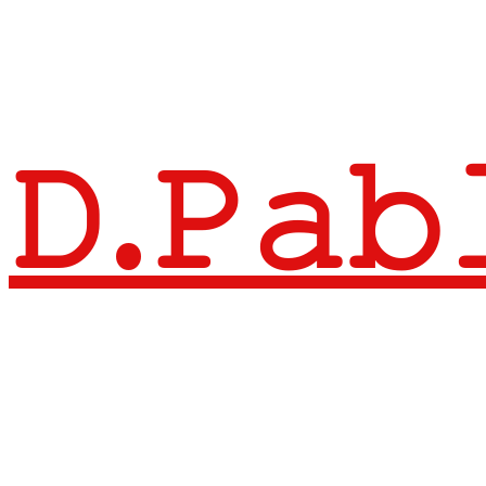
𝙳.𝙿𝚊𝚋