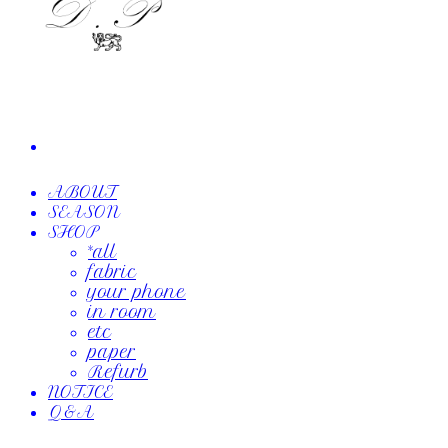
ABOUT
SEASON
SHOP
*all
fabric
your phone
in room
etc
paper
Refurb
NOTICE
Q&A