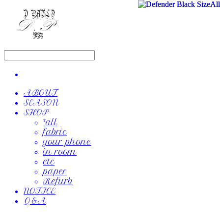
ABOUT
SEASON
SHOP
*all
fabric
your phone
in room
etc
paper
Refurb
NOTICE
Q&A