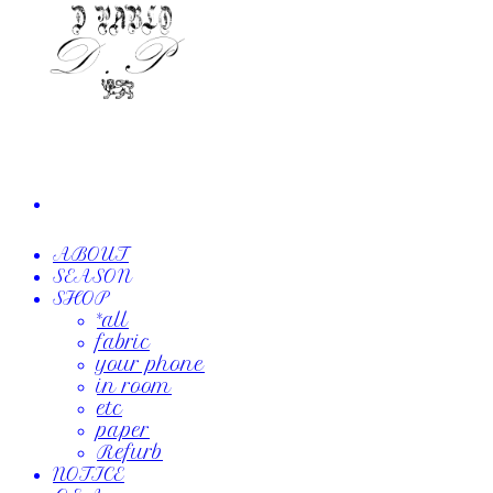
ABOUT
SEASON
SHOP
*all
fabric
your phone
in room
etc
paper
Refurb
NOTICE