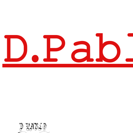
𝙳.𝙿𝚊𝚋