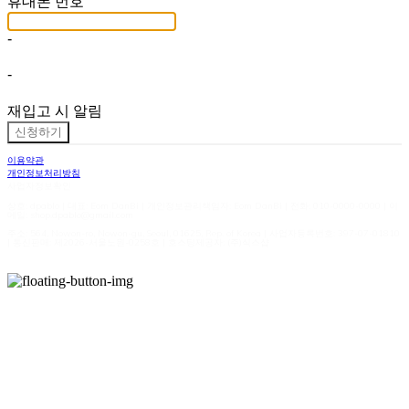
휴대폰 번호
-
-
재입고 시 알림
신청하기
이용약관
개인정보처리방침
사업자정보확인
상호: dpablo | 대표: Eom DanBi | 개인정보관리책임자: Eom DanBi | 전화: 010-0000-0000 | 이
메일: shop.dpablo@gmail.com
주소: 564, Nowon-ro, Nowon-gu, Seoul, 01625, Rep. of Korea | 사업자등록번호:
397-07-01810
| 통신판매:
제2026-서울노원-0258호
| 호스팅제공자: (주)식스샵