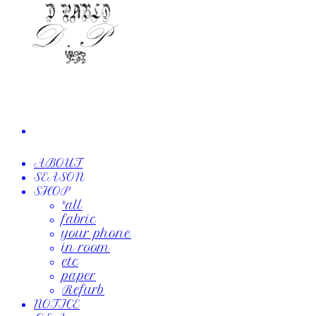
ABOUT
SEASON
SHOP
*all
fabric
your phone
in room
etc
paper
Refurb
NOTICE