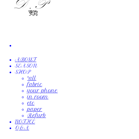
ABOUT
SEASON
SHOP
*all
fabric
your phone
in room
etc
paper
Refurb
NOTICE
Q&A