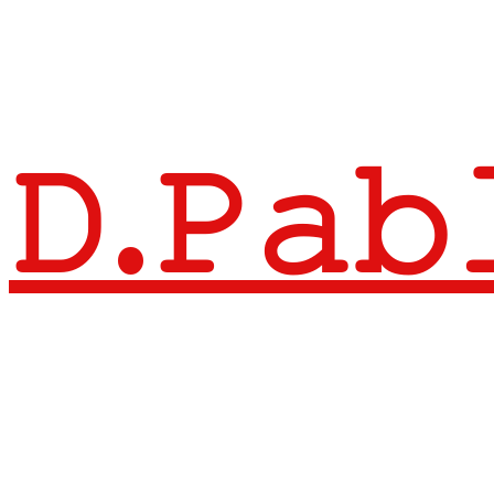
𝙳.𝙿𝚊𝚋