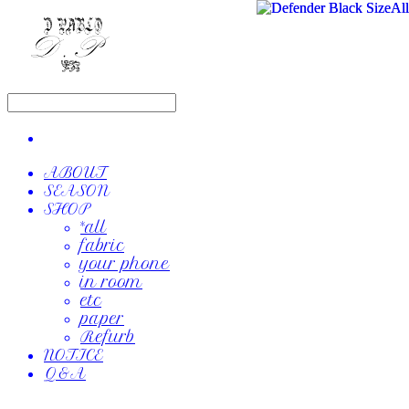
ABOUT
SEASON
SHOP
*all
fabric
your phone
in room
etc
paper
Refurb
NOTICE
Q&A