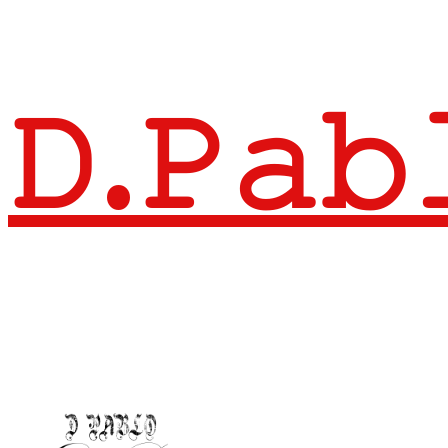
𝙳.𝙿𝚊𝚋